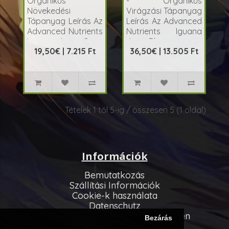
Organikus
- Organikus
Növekedési
Virágzási Tápanyag
Tápanyag Leírás Az
Leírás Az Advanced
Advanced Nutrients
Nutrients Iguana
Iguana Juice Grow
Juice Bloom eg..
19,50€ | 7.215 Ft
36,50€ | 13.505 Ft
egy t..
Tételek 1 től 5-ig / összesen 5 (1 oldal)
Információk
Bemutatkozás
Szállítási Információk
Cookie-k használata
Datenschutz
Allgemeinen Geschäftsbedingungen
Bezárás