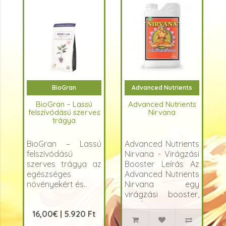
BioGran
Advanced Nutrients
BioGran – Lassú
Advanced Nutrients
felszívódású szerves
Nirvana
trágya
BioGran – Lassú
Advanced Nutrients
felszívódású
Nirvana - Virágzási
szerves trágya az
Booster Leírás Az
egészséges
Advanced Nutrients
növényekért és..
Nirvana egy
virágzási booster,
amely..
16,00€ | 5.920 Ft