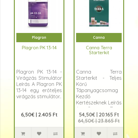
Plagron
Canna
Plagron PK 13-14
Canna Terra
Starterkit
Plagron PK 13-14 -
Canna Terra
Virágzás Stimulátor
Starterkit - Teljes
Leírás A Plagron PK
Körű
13-14 egy erőteljes
Tápanyagcsomag
virágzás stimulátor..
Kezdő
Kertészeknek Leírás
A Canna Terra
6,50€ | 2.405 Ft
54,50€ | 20.165 Ft
Starterkit egy
64,50€ | 23.865 Ft
átfog&o..