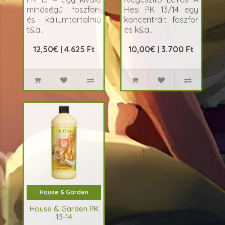
minőségű foszfor-
Hesi PK 13/14 egy
és káliumtartalmú
koncentrált foszfor
t&a..
és k&a..
12,50€ | 4.625 Ft
10,00€ | 3.700 Ft
House & Garden
House & Garden PK
13-14