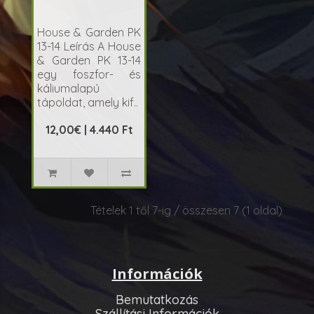
House & Garden PK
13-14 Leírás A House
& Garden PK 13-14
egy foszfor- és
káliumalapú
tápoldat, amely kif..
12,00€ | 4.440 Ft
Tételek 1 től 7-ig / összesen 7 (1 oldal)
Információk
Bemutatkozás
Szállítási Információk