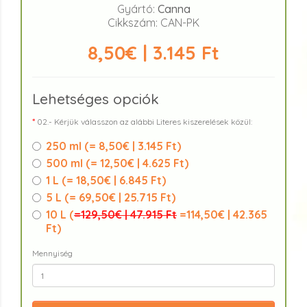
Gyártó:
Canna
Cikkszám: CAN-PK
8,50€ | 3.145 Ft
Lehetséges opciók
02.- Kérjük válasszon az alábbi Literes kiszerelések közül:
250 ml (
= 8,50€ | 3.145 Ft
)
500 ml (
= 12,50€ | 4.625 Ft
)
1 L (
= 18,50€ | 6.845 Ft
)
5 L (
= 69,50€ | 25.715 Ft
)
10 L (
=129,50€ | 47.915 Ft
=114,50€ | 42.365
Ft
)
Mennyiség