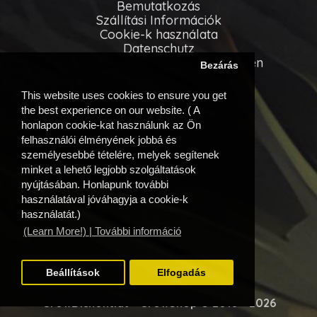
Bemutatkozás
Szállítási Információk
Cookie-k használata
Datenschutz
Allgemeinen Geschäftsbedingungen
Bezárás
Vevőszolgálat
This website uses cookies to ensure you get
Kapcsolatfelvétel
the best experience on our website. ( A
Oldaltérkép
honlapon cookie-kat használunk az Ön
felhasználói élményének jobbá és
Egyéb információk
személyesebbé tételére, melyek segítenek
minket a lehető legjobb szolgáltatások
Beszállítóink
nyújtásában. Honlapunk további
Akciós ajánlatok
használatával jóváhagyja a cookie-k
Fiók
használatát.)
(Learn More!) | További információ
Fiók
Eddigi megrendeléseim
Kívánságlista
Beállítások
Elfogadás
GrowDiskont.at - GrowShop © 2010 - 2026