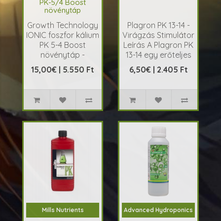
PK-5/4 Boost
növénytáp
Growth Technology
Plagron PK 13-14 -
IONIC foszfor kálium
Virágzás Stimulátor
PK 5-4 Boost
Leírás A Plagron PK
növénytáp -
13-14 egy erőteljes
Bőséges Virágzás
virágzás stimulátor..
15,00€ | 5.550 Ft
6,50€ | 2.405 Ft
és Gyümölc..
Mills Nutrients
Advanced Hydroponics