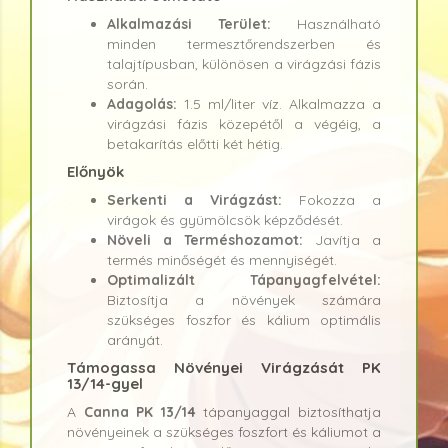
Alkalmazási Terület:
Használható
minden termesztőrendszerben és
talajtípusban, különösen a virágzási fázis
során.
Adagolás:
1.5 ml/liter víz. Alkalmazza a
virágzási fázis közepétől a végéig, a
betakarítás előtti két hétig.
Előnyök
Serkenti a Virágzást:
Fokozza a
virágok és gyümölcsök képződését.
Növeli a Terméshozamot:
Javítja a
termés minőségét és mennyiségét.
Optimalizált Tápanyagfelvétel:
Biztosítja a növények számára
szükséges foszfor és kálium optimális
arányát.
Támogassa Növényei Virágzását PK
13/14-gyel
A
Canna PK 13/14
tápanyaggal biztosíthatja
növényeinek a szükséges foszfort és káliumot a