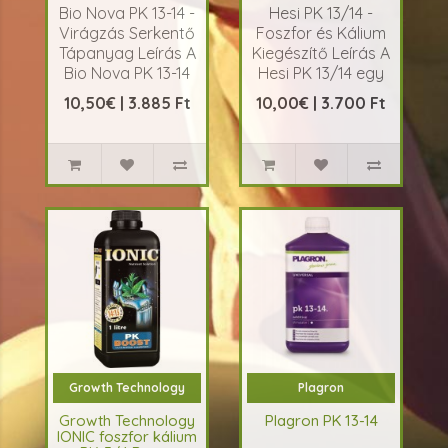
Bio Nova PK 13-14 -
Hesi PK 13/14 -
Virágzás Serkentő
Foszfor és Kálium
Tápanyag Leírás A
Kiegészítő Leírás A
Bio Nova PK 13-14
Hesi PK 13/14 egy
egy virágzás
koncentrált foszfor
10,50€ | 3.885 Ft
10,00€ | 3.700 Ft
serkentő tá..
és k&a..
Growth Technology
Plagron
Growth Technology
Plagron PK 13-14
IONIC foszfor kálium