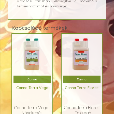
virágzási fázisban, elősegítve a maximális
terméshozamot és minőséget.
Kapcsolódó termékek
Canna
Canna
Canna Terra Vega
Canna Terra Flores
Canna Terra Vega -
Canna Terra Flores
Növekedési
- Talajban