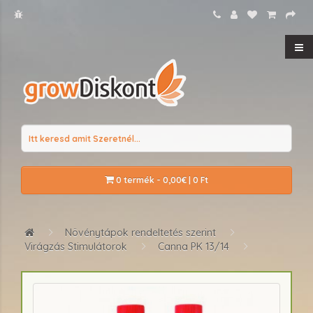
0 termék - 0,00€ | 0 Ft
Növénytápok rendeltetés szerint
Virágzás Stimulátorok
Canna PK 13/14