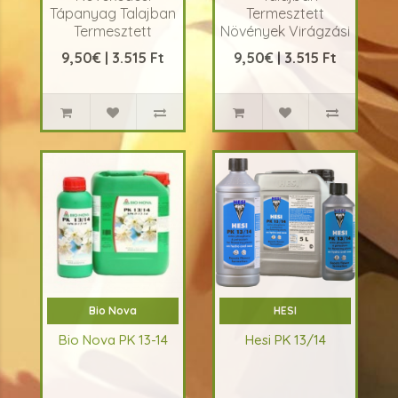
Tápanyag Talajban
Termesztett
Termesztett
Növények Virágzási
Növényekhez!
Tápanyaga! Leírás
9,50€ | 3.515 Ft
9,50€ | 3.515 Ft
Leírás A Canna
A Canna Terra
Terra Vega egy
Flores egy spe..
kifeje..
Bio Nova
HESI
Bio Nova PK 13-14
Hesi PK 13/14