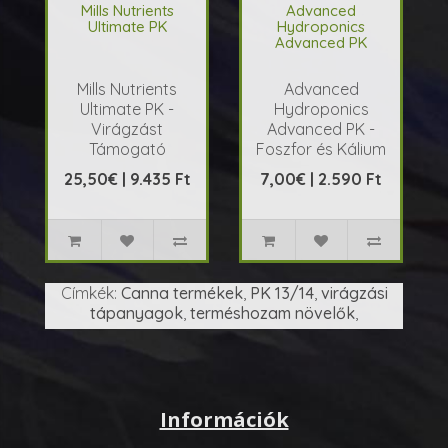
Mills Nutrients
Advanced
Ultimate PK
Hydroponics
Advanced PK
Mills Nutrients
Advanced
Ultimate PK -
Hydroponics
Virágzást
Advanced PK -
Támogató
Foszfor és Kálium
Tápanyag Leírás A
Alapú Tápanyag
25,50€ | 9.435 Ft
7,00€ | 2.590 Ft
Mills Nutrients
Leírás Az Advanced
Ultimate PK egy
Hydroponics
erőtelje..
Advanced PK e..
Címkék:
Canna termékek
,
PK 13/14
,
virágzási
tápanyagok
,
terméshozam növelők
,
Információk