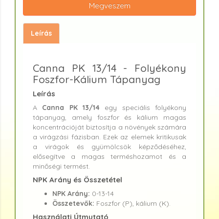
Megveszem
Leírás
Canna PK 13/14 - Folyékony
Foszfor-Kálium Tápanyag
Leírás
A
Canna PK 13/14
egy speciális folyékony
tápanyag, amely foszfor és kálium magas
koncentrációját biztosítja a növények számára
a virágzási fázisban. Ezek az elemek kritikusak
a virágok és gyümölcsök képződéséhez,
elősegítve a magas terméshozamot és a
minőségi termést.
NPK Arány és Összetétel
NPK Arány:
0-13-14
Összetevők:
Foszfor (P), kálium (K).
Használati Útmutató