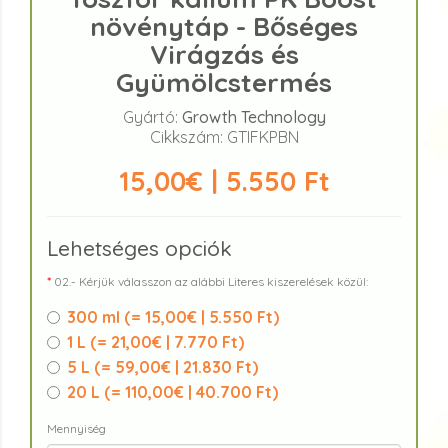
növénytáp - Bőséges
Virágzás és
Gyümölcstermés
Gyártó:
Growth Technology
Cikkszám: GTIFKPBN
15,00€ | 5.550 Ft
Lehetséges opciók
02.- Kérjük válasszon az alábbi Literes kiszerelések közül:
300 ml (
= 15,00€ | 5.550 Ft
)
1 L (
= 21,00€ | 7.770 Ft
)
5 L (
= 59,00€ | 21.830 Ft
)
20 L (
= 110,00€ | 40.700 Ft
)
Mennyiség