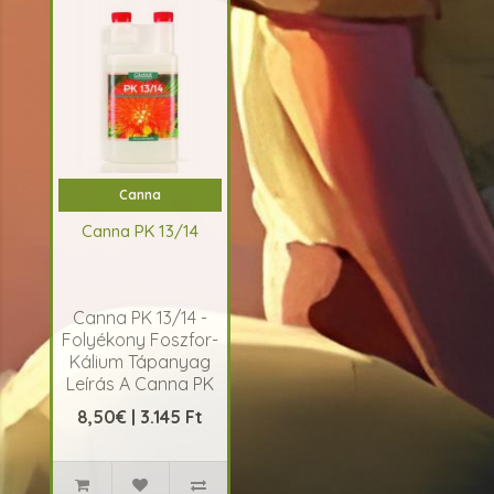
Canna
Canna PK 13/14
Canna PK 13/14 -
Folyékony Foszfor-
Kálium Tápanyag
Leírás A Canna PK
13/14 egy speciális
8,50€ | 3.145 Ft
folyékony t&aacu..