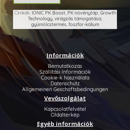
Címkék:
IONIC PK Boost
,
PK növénytáp
,
Growth
Technology
,
virágzás támogatása
,
gyümölcstermés
,
foszfor-kálium
Információk
Bemutatkozás
Szállítási Információk
Cookie-k használata
Datenschutz
Allgemeinen Geschäftsbedingungen
Vevőszolgálat
Kapcsolatfelvétel
Oldaltérkép
Egyéb információk