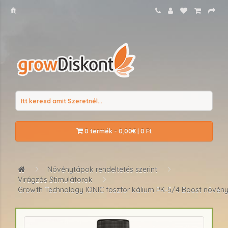
0 termék - 0,00€ | 0 Ft
Növénytápok rendeltetés szerint
Virágzás Stimulátorok
Growth Technology IONIC foszfor kálium PK-5/4 Boost növén