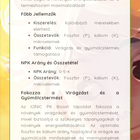
terméshozam maximalizálását.
Főbb Jellemzők
Kiszerelés:
Különböző méretekben
elérhető
Összetevők:
Foszfor (P), kálium (K),
mikroelemek
Funkció:
Virágzás és gyümölcstermés
támogatása
NPK Arány és Összetétel
NPK Arány:
0-5-4
Összetevők:
Foszfor (P), kálium (K),
mikroelemek
Fokozza a Virágzást és a
Gyümölcstermést
Az IONIC PK Boost tápoldat fokozza a
növények virágzását és gyümölcstermését,
mivel biztosítja a szükséges tápanyagokat a
növények energiaellátásához. Az optimális
foszfor és kálium arány hozzájárul a virágok és
gyümölcsök minőségének és mennyiségének