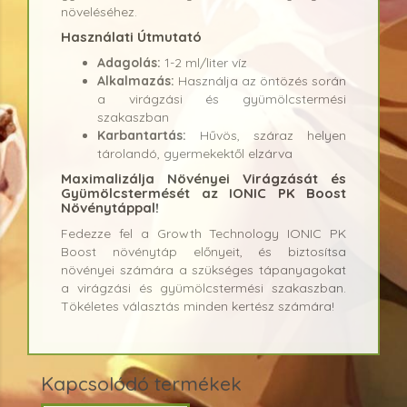
növeléséhez.
Használati Útmutató
Adagolás:
1-2 ml/liter víz
Alkalmazás:
Használja az öntözés során
a virágzási és gyümölcstermési
szakaszban
Karbantartás:
Hűvös, száraz helyen
tárolandó, gyermekektől elzárva
Maximalizálja Növényei Virágzását és
Gyümölcstermését az IONIC PK Boost
Növénytáppal!
Fedezze fel a Growth Technology IONIC PK
Boost növénytáp előnyeit, és biztosítsa
növényei számára a szükséges tápanyagokat
a virágzási és gyümölcstermési szakaszban.
Tökéletes választás minden kertész számára!
Kapcsolódó termékek