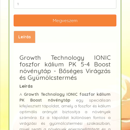
Megveszem
Leírás
Growth Technology IONIC
foszfor kálium PK 5-4 Boost
növénytáp - Bőséges Virágzás
és Gyümölcstermés
Leírás
A
Growth Technology IONIC foszfor kálium
PK Boost növénytáp
egy speciálisan
kifejlesztett tápoldat, amely a foszfor és kálium
optimális arányát biztosítja a növények
számára. Ez a tápoldat különösen fontos a
virágzási és gyümölcstermési szakaszban,
mivel segíti a növények energiaellátását és a