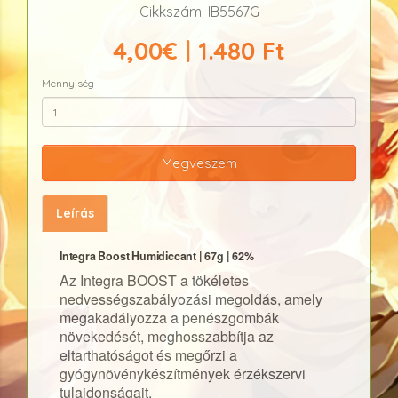
Cikkszám: IB5567G
4,00€ | 1.480 Ft
Mennyiség
Megveszem
Leírás
Integra Boost Humidiccant |
67g |
62%
Az Integra BOOST a tökéletes
nedvességszabályozási megoldás, amely
megakadályozza a penészgombák
növekedését, meghosszabbítja az
eltarthatóságot és megőrzi a
gyógynövénykészítmények érzékszervi
tulajdonságait.