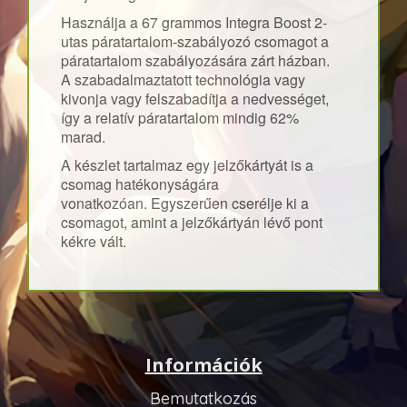
Használja a 67 grammos Integra Boost 2-
utas páratartalom-szabályozó csomagot a
páratartalom szabályozására zárt házban.
A szabadalmaztatott technológia vagy
kivonja vagy felszabadítja a nedvességet,
így a relatív páratartalom mindig 62%
marad.
A készlet tartalmaz egy jelzőkártyát is a
csomag hatékonyságára
vonatkozóan.
Egyszerűen cserélje ki a
csomagot, amint a jelzőkártyán lévő pont
kékre vált.
Információk
Bemutatkozás