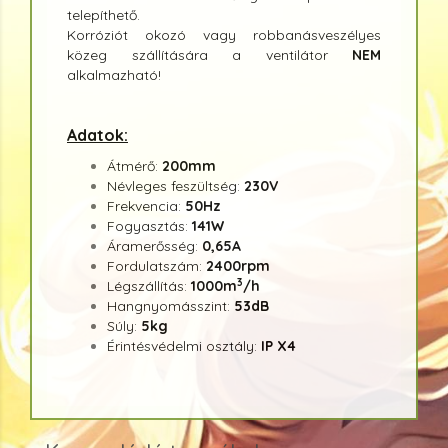
telepíthető.
Korróziót okozó vagy robbanásveszélyes
közeg szállítására a ventilátor
NEM
alkalmazható!
Adatok:
Átmérő:
200mm
Névleges feszültség:
230V
Frekvencia:
50Hz
Fogyasztás:
141W
Áramerősség:
0,65A
Fordulatszám:
2400rpm
3
Légszállítás:
1000m
/h
Hangnyomásszint:
53dB
Súly:
5
kg
Érintésvédelmi osztály:
IP X4