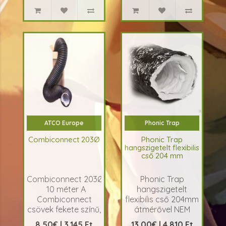
páratartalom,
minimum -
minimum
maximum sebesség
fordulatszám és
beállítá..
alulny..
ATCO Europe
Phonic Trap
Combiconnect 203Ø
Phonic Trap
hangszigetelt flexibilis
cső 204 mm
Combiconnect 203Ø 1fm
Phonic Trap
10 méter A
hangszigetelt
Combiconnect
flexibilis cső 204mm
csövek fekete színű,
átmérővel NEM
megerősített
TARTALMAZ
8,50€ | 3.145 Ft
13,00€ | 4.810 Ft