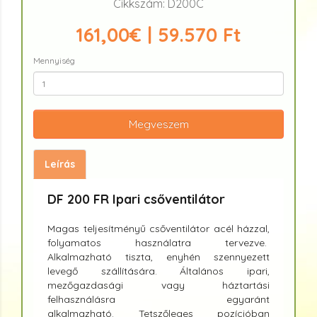
Cikkszám: D200C
161,00€ | 59.570 Ft
Mennyiség
Megveszem
Leírás
DF 200 FR Ipari csőventilátor
Magas teljesítményű csőventilátor acél házzal,
folyamatos használatra tervezve.
Alkalmazható tiszta, enyhén szennyezett
levegő szállítására. Általános ipari,
mezőgazdasági vagy háztartási
felhasználásra egyaránt
alkalmazható. Tetszőleges pozícióban