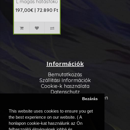
L magas hatásfokú
axiális ventilátor
197,00€ | 72.890 Ft
amit ebm-papst
RadiCal
centrifugális
motorral szereltek,
hátrafelé hajlított
la..
Információk
Bemutatkozás
Szállítási Információk
Cookie-k használata
Datenschutz
Allgemeinen Geschäftsbedingungen
Bezárás
Vevőszolgálat
This website uses cookies to ensure you get
Kapcsolatfelvétel
the best experience on our website. ( A
Oldaltérkép
honlapon cookie-kat használunk az Ön
felhasználói élményének jobbá és