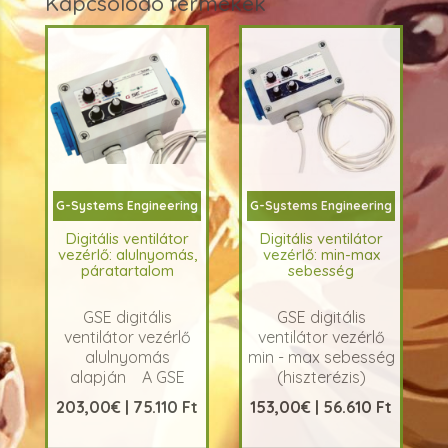
Kapcsolódó termékek
G-Systems Engineering
G-Systems Engineering
Digitális ventilátor
Digitális ventilátor
vezérlő: alulnyomás,
vezérlő: min-max
páratartalom
sebesség
GSE digitális
GSE digitális
ventilátor vezérlő
ventilátor vezérlő
alulnyomás
min - max sebesség
alapján A GSE
(hiszterézis)
digitális ventilátor
alapján A GSE
203,00€ | 75.110 Ft
153,00€ | 56.610 Ft
vezérlő berendezés
ventilátorszabályozója,
hőmérséklet,
a hőmérséklet,