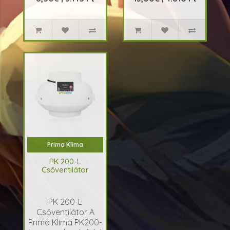
műanyag csövek,
KŐZETGYAPOTOT!
melyek belső
A tervezők azért
bevonata
hozták létre ezt az
alumínium fólia.
új technológiával
Megfelelőek a gépi ..
készült flexibili..
Prima Klima
PK 200-L
Csőventilátor
PK 200-L
Csőventilátor A
Prima Klima PK200-