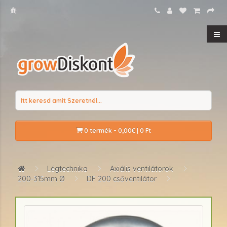
0 termék - 0,00€ | 0 Ft
Légtechnika
Axiális ventilátorok
200-315mm Ø
DF 200 csőventilátor