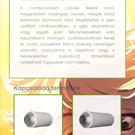
A Combiconnect csövek fekete színű,
megerősített műanyag csövek, melyek belső
bevonata alumínium fólia. Megfelelőek a gépi
szellőző rendszerekben, a gépi elszívókban
vagy egyéb ipari felszerelésekben való
használatra. Könnyen csatlakoztatható kerek
és ovális csövekhez. Nincs szükség semmilyen
speciális szerszámra a vágáshoz vagy a
felszereléshez. Különböző átmérőkben
rendelhető. Egyesével csomagolva.
Kapcsolódó termékek