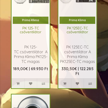
Prima Klima
Prima Klima
PK 125-TC
PK 125EC-TC
csőventilátor
csőventilátor
PK 125-
PK 125EC-TC
TC csőventilátor A
csőventilátor A
Prima Klima PK125-
Prima Klima
TC magas
PK125EC-TC magas
hatásfokú axiális
hatásfokú axiális
189,00€ | 69.930 Ft
330,50€ | 122.285
ventilátor amit
ventilátor amit
Ft
ebm-papst RadiCal
ZIEHL-ABEGG
centrifugális
centrifugális
motorral szereltek,
motorral szereltek,
hátrafelé hajlított..
hátrafelé hajlított
la..