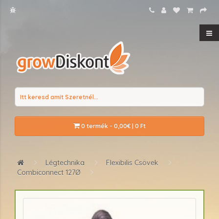
0 termék - 0,00€ | 0 Ft
Légtechnika
Flexibilis Csövek
Combiconnect 127Ø