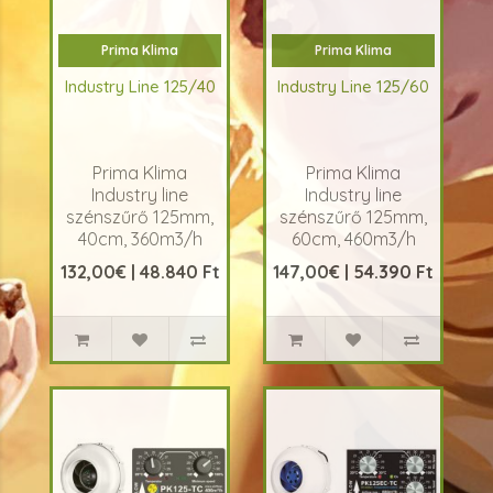
Prima Klima
Prima Klima
Industry Line 125/40
Industry Line 125/60
Prima Klima
Prima Klima
Industry line
Industry line
szénszűrő 125mm,
szénszűrő 125mm,
40cm, 360m3/h
60cm, 460m3/h
18hó A Prima Klima
18hó A Prima Klima
132,00€ | 48.840 Ft
147,00€ | 54.390 Ft
Industry Line széria
Industry Line széria
egy professzionális..
egy professzionális,
ren..