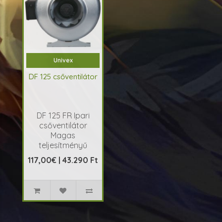
Univex
DF 125 csőventilátor
DF 125 FR Ipari
csőventilátor
Magas
teljesítményű
csőventilátor acél
117,00€ | 43.290 Ft
házzal, folyamatos
használatra
tervezve. Alkalmazható
tiszta, enyhén
szennyezett levegő
sz..