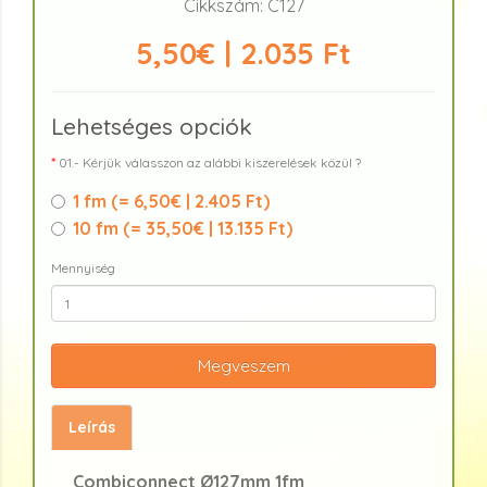
Cikkszám: C127
5,50€ | 2.035 Ft
Lehetséges opciók
01.- Kérjük válasszon az alábbi kiszerelések közül ?
1 fm (
= 6,50€ | 2.405 Ft
)
10 fm (
= 35,50€ | 13.135 Ft
)
Mennyiség
Megveszem
Leírás
Combiconnect Ø127mm 1fm