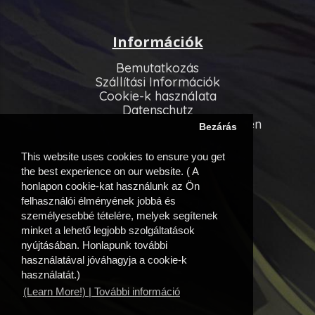
Információk
Bemutatkozás
Szállítási Információk
Cookie-k használata
Datenschutz
Allgemeinen Geschäftsbedingungen
Bezárás
Vevőszolgálat
This website uses cookies to ensure you get
Kapcsolatfelvétel
the best experience on our website. ( A
Oldaltérkép
honlapon cookie-kat használunk az Ön
felhasználói élményének jobbá és
Egyéb információk
személyesebbé tételére, melyek segítenek
minket a lehető legjobb szolgáltatások
Beszállítóink
nyújtásában. Honlapunk további
Akciós ajánlatok
használatával jóváhagyja a cookie-k
Fiók
használatát.)
(Learn More!) | További információ
Fiók
Eddigi megrendeléseim