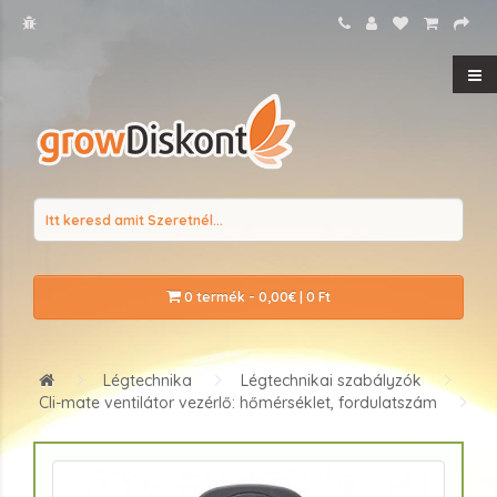
0 termék - 0,00€ | 0 Ft
Légtechnika
Légtechnikai szabályzók
Cli-mate ventilátor vezérlő: hőmérséklet, fordulatszám