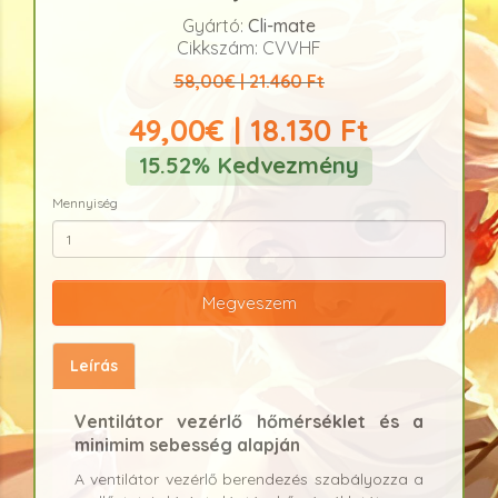
Gyártó:
Cli-mate
Cikkszám: CVVHF
58,00€ | 21.460 Ft
49,00€ | 18.130 Ft
15.52% Kedvezmény
Mennyiség
Megveszem
Leírás
Ventilátor vezérlő hőmérséklet és a
minimim sebesség alapján
A ventilátor vezérlő berendezés szabályozza a