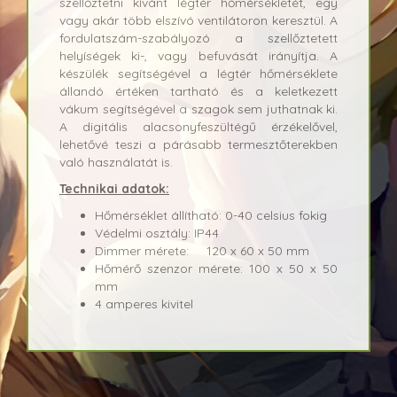
szellőztetni kívánt légtér hőmérsékletét, egy
vagy akár több elszívó ventilátoron keresztül. A
fordulatszám-szabályozó a szellőztetett
helyíségek ki-, vagy befuvását irányítja. A
készülék segítségével a légtér hőmérséklete
állandó értéken tartható és a keletkezett
vákum segítségével a szagok sem juthatnak ki.
A digitális alacsonyfeszültégű érzékelővel,
lehetővé teszi a párásabb termesztőterekben
való használatát is.
Technikai adatok:
Hőmérséklet állítható: 0-40 celsius fokig
Védelmi osztály: IP44
Dimmer mérete: 120 x 60 x 50 mm
Hőmérő szenzor mérete: 100 x 50 x 50
mm
4 amperes kivitel