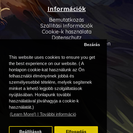
Információk
Bemutatkozás
Szállítási Információk
Cookie-k használata
Datenschutz
Allgemeinen Geschäftsbedingungen
Bezárás
Vevőszolgálat
This website uses cookies to ensure you get
Kapcsolatfelvétel
the best experience on our website. ( A
Oldaltérkép
honlapon cookie-kat használunk az Ön
felhasználói élményének jobbá és
Egyéb információk
személyesebbé tételére, melyek segítenek
minket a lehető legjobb szolgáltatások
Beszállítóink
nyújtásában. Honlapunk további
Akciós ajánlatok
használatával jóváhagyja a cookie-k
Fiók
használatát.)
(Learn More!) | További információ
Fiók
Eddigi megrendeléseim
Kívánságlista
Beállítások
Elfogadás