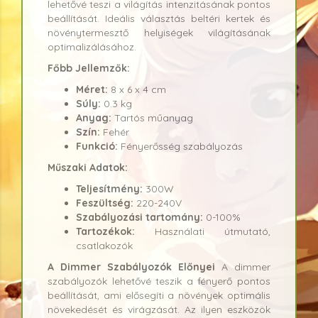
lehetővé teszi a világítás intenzitásának pontos
beállítását. Ideális választás beltéri kertek és
növénytermesztő helyiségek világításának
optimalizálásához.
Főbb Jellemzők:
Méret:
8 x 6 x 4 cm
Súly:
0.3 kg
Anyag:
Tartós műanyag
Szín:
Fehér
Funkció:
Fényerősség szabályozás
Műszaki Adatok:
Teljesítmény:
300W
Feszültség:
220-240V
Szabályozási tartomány:
0-100%
Tartozékok:
Használati útmutató,
csatlakozók
A Dimmer Szabályozók Előnyei
A dimmer
szabályozók lehetővé teszik a fényerő pontos
beállítását, ami elősegíti a növények optimális
növekedését és virágzását. Az ilyen eszközök