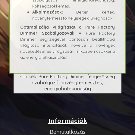
szabályozás, energiahatékonyság,
költségcsökkentés.
Alkalmazások:
Beltéri kertek,
növénytermesztő helyiségek, üvegházak.
Optimalizálja Világítását a Pure Factory
Dimmer Szabályozóval!
A Pure Factory
Dimmer segítségével pontosan beállíthatja
világítása intenzitását, növelve a növények
növekedését és virágzását, miközben csökkenti
az energiafelhasználást.
Címkék:
Pure Factory Dimmer
,
fényerősség
szabályozó
,
növénytermesztés
,
energiahatékonyság
Információk
Bemutatkozás