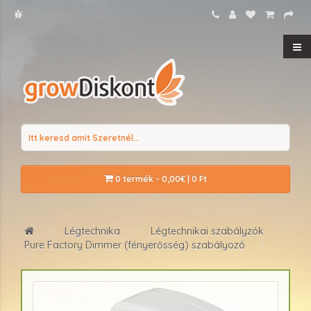
0 termék - 0,00€ | 0 Ft
Légtechnika
Légtechnikai szabályzók
Pure Factory Dimmer (fényerősség) szabályozó