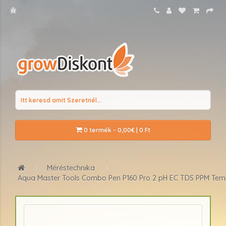
0 termék - 0,00€ | 0 Ft
Méréstechnika
Aqua Master Tools Combo Pen P160 Pro 2 pH EC TDS PPM Tem