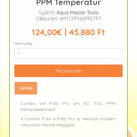
PPM Temperatur
Gyártó:
Aqua Master Tools
Cikkszám: AMTCPP160PPETPT
124,00€ | 45.880 Ft
Mennyiség
Megveszem
Leírás
Combo toll P160 Pro pH, EC, TDS, PPM,
hőmérsékletmérő
A Combo P és a P160 Pro új verziója modern,
robusztus házzal meggyőz.