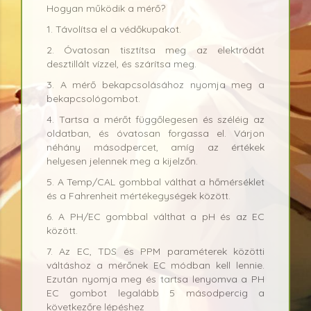
Hogyan működik a mérő?
1. Távolítsa el a védőkupakot.
2. Óvatosan tisztítsa meg az elektródát
desztillált vízzel, és szárítsa meg.
3. A mérő bekapcsolásához nyomja meg a
bekapcsológombot.
4. Tartsa a mérőt függőlegesen és széléig az
oldatban, és óvatosan forgassa el. Várjon
néhány másodpercet, amíg az értékek
helyesen jelennek meg a kijelzőn.
5. A Temp/CAL gombbal válthat a hőmérséklet
és a Fahrenheit mértékegységek között.
6. A PH/EC gombbal válthat a pH és az EC
között.
7. Az EC, TDS és PPM paraméterek közötti
váltáshoz a mérőnek EC módban kell lennie.
Ezután nyomja meg és tartsa lenyomva a PH
EC gombot legalább 5 másodpercig a
következőre lépéshez