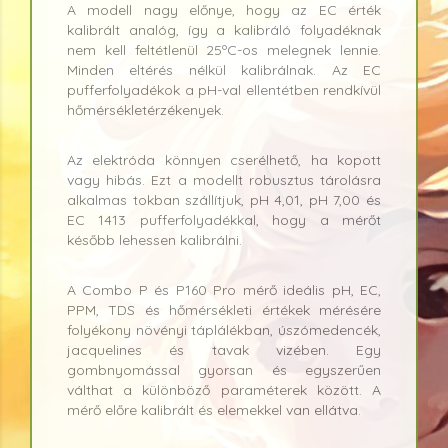
A modell nagy előnye, hogy az EC érték
kalibrált analóg, így a kalibráló folyadéknak
nem kell feltétlenül 25ºC-os melegnek lennie.
Minden eltérés nélkül kalibrálnak. Az EC
pufferfolyadékok a pH-val ellentétben rendkívül
hőmérsékletérzékenyek.
Az elektróda könnyen cserélhető, ha kopott
vagy hibás. Ezt a modellt robusztus tárolásra
alkalmas tokban szállítjuk, pH 4,01, pH 7,00 és
EC 1413 pufferfolyadékkal, hogy a mérőt
később lehessen kalibrálni.
A Combo P és P160 Pro mérő ideális pH, EC,
PPM, TDS és hőmérsékleti értékek mérésére
folyékony növényi táplálékban, úszómedencék,
jacquelines és tavak vizében. Egy
gombnyomással gyorsan és egyszerűen
válthat a különböző paraméterek között. A
mérő előre kalibrált és elemekkel van ellátva.