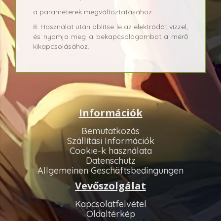
a paraméterek megváltoztatásához.
8. Használat után öblítse le az elektródát vízzel,
és nyomja meg a bekapcsológombot a mérő
kikapcsolásához.
Információk
Bemutatkozás
Szállítási Információk
Cookie-k használata
Datenschutz
Allgemeinen Geschäftsbedingungen
Vevőszolgálat
Kapcsolatfelvétel
Oldaltérkép