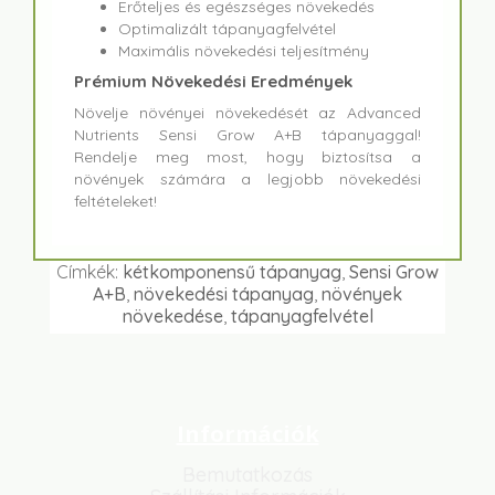
Erőteljes és egészséges növekedés
Optimalizált tápanyagfelvétel
Maximális növekedési teljesítmény
Prémium Növekedési Eredmények
Növelje növényei növekedését az Advanced
Nutrients Sensi Grow A+B tápanyaggal!
Rendelje meg most, hogy biztosítsa a
növények számára a legjobb növekedési
feltételeket!
Címkék:
kétkomponensű tápanyag
,
Sensi Grow
A+B
,
növekedési tápanyag
,
növények
növekedése
,
tápanyagfelvétel
Információk
Bemutatkozás