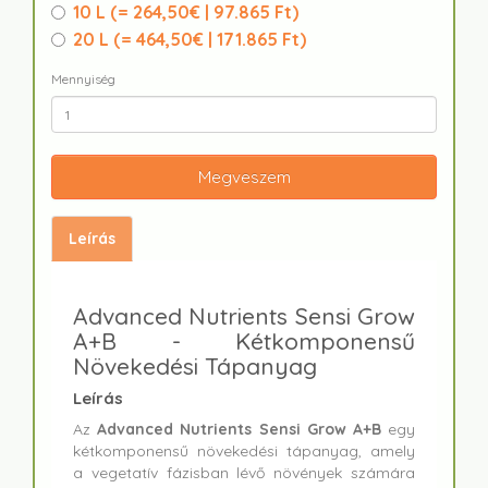
10 L (
= 264,50€ | 97.865 Ft
)
20 L (
= 464,50€ | 171.865 Ft
)
Mennyiség
Megveszem
Leírás
Advanced Nutrients Sensi Grow
A+B - Kétkomponensű
Növekedési Tápanyag
Leírás
Az
Advanced Nutrients Sensi Grow A+B
egy
kétkomponensű növekedési tápanyag, amely
a vegetatív fázisban lévő növények számára