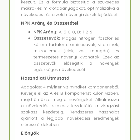
készült. Ez a formula biztosítja a szükséges
makro- és mikrotápanyagokat, optimalizálva a
növekedést és a zöld növényi részek fejlődését.
NPK Arány és Összetétel
NPK Arány:
A: 3-0-0, B: 1-2-6
Összetevők:
Magas nitrogén, foszfor és
kálium tartalom, aminosavak, vitaminok,
mikroelemek (cink, vas, mangán), és
természetes növényi kivonatok. Ezek az
összetevők elősegítik a növények
egészséges növekedését.
Használati Útmutató
Adagolás: 4 ml/liter víz mindkét komponensből.
Keverje el az A és B komponenst külön vízben,
majd öntözze meg a növényeket. Alkalmazza
a növekedési szakasz kezdetétől a virágzási
szakasz kezdetéig. Rendszeres használat
ajánlott a legjobb növekedési eredmények
elérése érdekében.
Előnyök