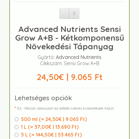
Advanced Nutrients Sensi
Grow A+B - Kétkomponensű
Növekedési Tápanyag
Gyártó:
Advanced Nutrients
Cikkszám: Sensi Grow A+B
24,50€ | 9.065 Ft
Lehetséges opciók
02.- Kérjük válasszon az alábbi Literes kiszerelések közül:
500 ml (
= 24,50€ | 9.065 Ft
)
1 L (
= 37,00€ | 13.690 Ft
)
5 L (
= 144,50€ | 53.465 Ft
)