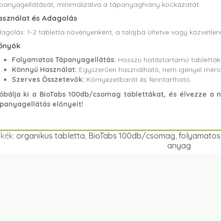
panyagellátását, minimalizálva a tápanyaghiány kockázatát.
sználat és Adagolás
agolás: 1-2 tabletta növényenként, a talajba ültetve vagy közvetlen
őnyök
Folyamatos Tápanyagellátás:
Hosszú hatástartamú tabletták
Könnyű Használat:
Egyszerűen használható, nem igényel méric
Szerves Összetevők:
Környezetbarát és fenntartható.
óbálja ki a BioTabs 100db/csomag tablettákat, és élvezze a 
panyagellátás előnyeit!
kék:
organikus tabletta
,
BioTabs 100db/csomag
,
folyamatos
anyag