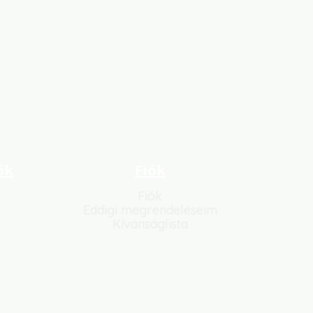
ók
Fiók
Fiók
Eddigi megrendeléseim
Kívánságlista