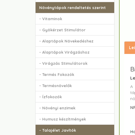
Növénytápok rendeltetés szerint
- Vitaminok
- Gyökérzet Stimulátor
- Alaptápok Növekedéshez
Le
- Alaptápok Virágzáshoz
- Virágzás Stimulátorok
B
- Termés Fokozók
Le
- Termésnövelők
tá
- Ízfokozók
nö
NP
- Növényi enzimek
- Humusz készítmények
- Talajélet Javítók
H