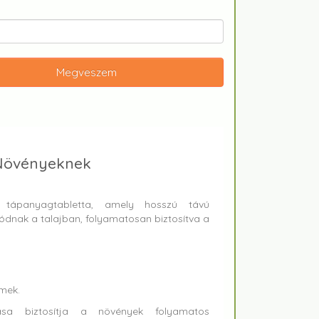
Megveszem
 Növényeknek
tápanyagtabletta, amely hosszú távú
dódnak a talajban, folyamatosan biztosítva a
mek.
sa biztosítja a növények folyamatos