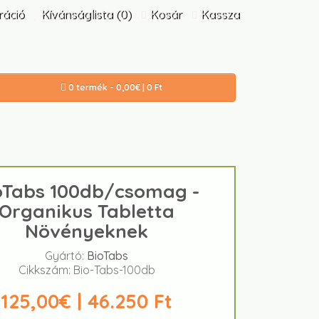
ráció
Kívánságlista (0)
Kosár
Kassza
0 termék - 0,00€ | 0 Ft
oTabs 100db/csomag -
Organikus Tabletta
Növényeknek
Gyártó:
BioTabs
Cikkszám: Bio-Tabs-100db
125,00€ | 46.250 Ft