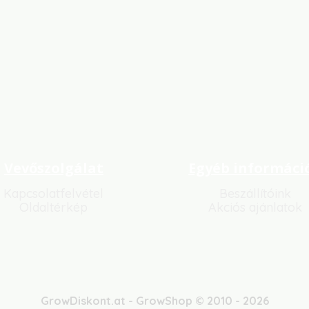
Vevőszolgálat
Egyéb informáci
Kapcsolatfelvétel
Beszállítóink
Oldaltérkép
Akciós ajánlatok
GrowDiskont.at - GrowShop © 2010 - 2026