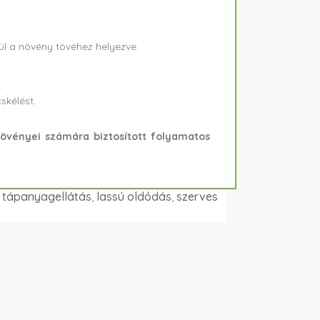
ül a növény tövéhez helyezve.
.
skélést.
növényei számára biztosított folyamatos
 tápanyagellátás
,
lassú oldódás
,
szerves