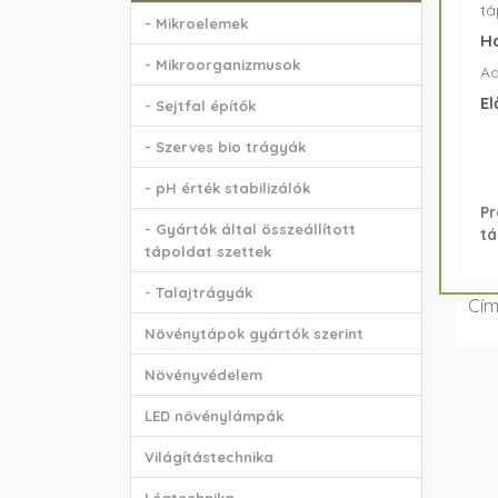
tá
- Mikroelemek
Ha
- Mikroorganizmusok
Ad
El
- Sejtfal építők
- Szerves bio trágyák
- pH érték stabilizálók
Pr
- Gyártók által összeállított
tá
tápoldat szettek
- Talajtrágyák
Cím
Növénytápok gyártók szerint
Növényvédelem
LED növénylámpák
Világítástechnika