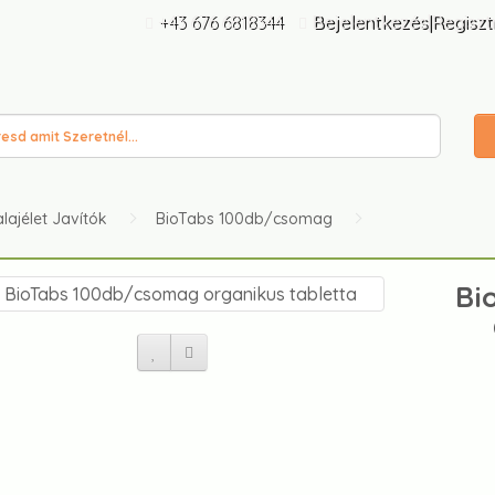
+43 676 6818344
Bejelentkezés|Regiszt
lajélet Javítók
BioTabs 100db/csomag
Bi