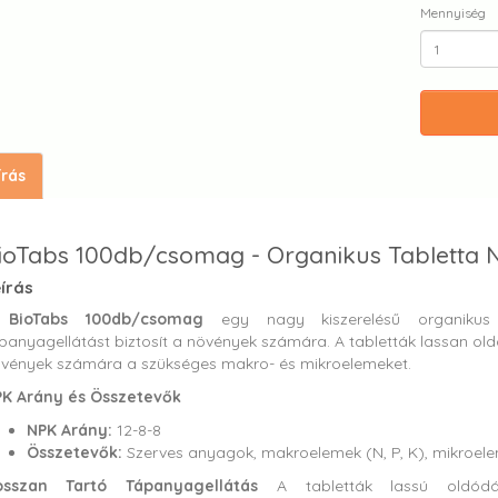
Mennyiség
írás
ioTabs 100db/csomag - Organikus Tabletta
írás
A
BioTabs 100db/csomag
egy nagy kiszerelésű organikus 
panyagellátást biztosít a növények számára. A tabletták lassan ol
vények számára a szükséges makro- és mikroelemeket.
K Arány és Összetevők
NPK Arány:
12-8-8
Összetevők:
Szerves anyagok, makroelemek (N, P, K), mikroele
osszan Tartó Tápanyagellátás
A tabletták lassú oldódá