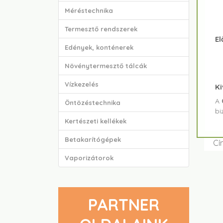
Méréstechnika
Termesztő rendszerek
El
Edények, konténerek
Növénytermesztő tálcák
Vízkezelés
Ki
A
Öntözéstechnika
bi
Kertészeti kellékek
Betakarítógépek
Cí
Vaporizátorok
PARTNER