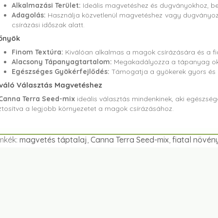
Alkalmazási Terület:
Ideális magvetéshez és dugványokhoz, belt
Adagolás:
Használja közvetlenül magvetéshez vagy dugványozá
csírázási időszak alatt.
őnyök
Finom Textúra:
Kiválóan alkalmas a magok csírázására és a fi
Alacsony Tápanyagtartalom:
Megakadályozza a tápanyag okoz
Egészséges Gyökérfejlődés:
Támogatja a gyökerek gyors és e
váló Választás Magvetéshez
Canna Terra Seed-mix
ideális választás mindenkinek, aki egészsége
ztosítva a legjobb környezetet a magok csírázásához.
mkék:
magvetés táptalaj
,
Canna Terra Seed-mix
,
fiatal növén