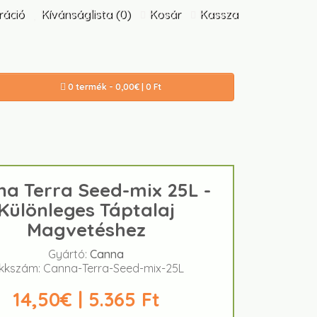
ráció
Kívánságlista (0)
Kosár
Kassza
0 termék - 0,00€ | 0 Ft
a Terra Seed-mix 25L -
Különleges Táptalaj
Magvetéshez
Gyártó:
Canna
ikkszám: Canna-Terra-Seed-mix-25L
14,50€ | 5.365 Ft