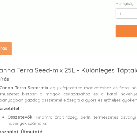
Mennyiség
írás
anna Terra Seed-mix 25L - Különleges Tápta
írás
Canna Terra Seed-mix
egy kifejezetten magvetéshez és fiatal növ
rnyezetet biztosít a magok csírázásához és a fiatal növény
panyagban gazdag összetétel elősegíti a gyors és erőteljes gyökérf
szetétel
Összetevők:
Finomra őrölt tőzeg, perlit, természetes ásvány
növények számára.
sználati Útmutató