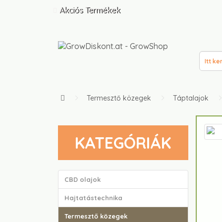
Akciós Termékek
Termesztő közegek
Táptalajok
KATEGÓRIÁK
CBD olajok
Hajtatástechnika
Termesztő közegek