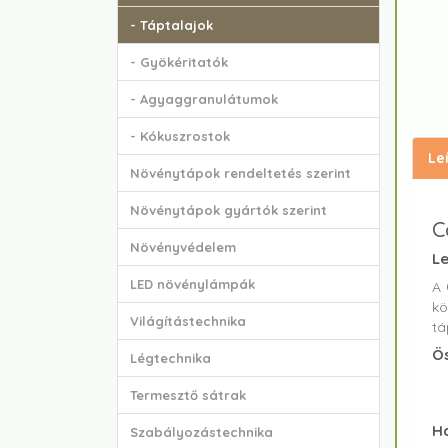
- Táptalajok
- Gyökéritatók
- Agyaggranulátumok
- Kókuszrostok
Le
Növénytápok rendeltetés szerint
Növénytápok gyártók szerint
C
Növényvédelem
Le
LED növénylámpák
A
kö
Világítástechnika
tá
Ös
Légtechnika
Termesztő sátrak
Ha
Szabályozástechnika