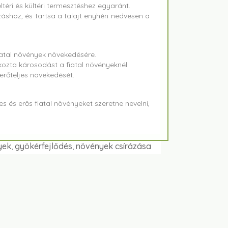
éri és kültéri termesztéshez egyaránt.
shoz, és tartsa a talajt enyhén nedvesen a
atal növények növekedésére.
ta károsodást a fiatal növényeknél.
rőteljes növekedését.
s és erős fiatal növényeket szeretne nevelni,
yek
,
gyökérfejlődés
,
növények csírázása