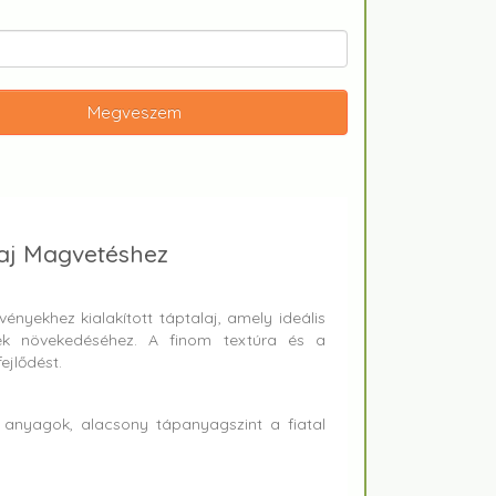
Megveszem
laj Magvetéshez
ényekhez kialakított táptalaj, amely ideális
ek növekedéséhez. A finom textúra és a
ejlődést.
i anyagok, alacsony tápanyagszint a fiatal