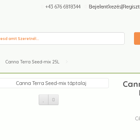
+43 676 6818344
Bejelentkezés|Regiszt
Canna Terra Seed-mix 25L
Cann
C