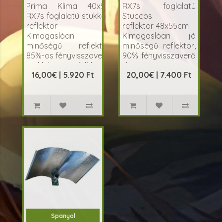
Prima Klima 40x50
RX7s foglalatú
RX7s foglalatú stukkós
Stuccos
reflektor
reflektor 48x55cm
Kimagaslóan jó
Kimagaslóan jó
minőségű reflektor
minőségű reflektor,
85%-os fényvisszaverő
90% fényvisszaverő
stukkó felülettel,
dombornyomott
16,00€ | 5.920 Ft
20,00€ | 7.400 Ft
bevonatos,
mintával, stabilizáló
dombornyomott,alum..
függesztő tartóval,
RX..
Spanyol