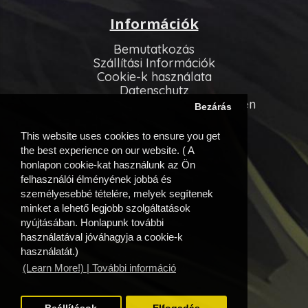
Információk
Bemutatkozás
Szállítási Információk
Cookie-k használata
Datenschutz
Allgemeinen Geschäftsbedingungen
Bezárás
Vevőszolgálat
This website uses cookies to ensure you get
Kapcsolatfelvétel
the best experience on our website. ( A
Oldaltérkép
honlapon cookie-kat használunk az Ön
felhasználói élményének jobbá és
Egyéb információk
személyesebbé tételére, melyek segítenek
minket a lehető legjobb szolgáltatások
Beszállítóink
nyújtásában. Honlapunk további
Akciós ajánlatok
használatával jóváhagyja a cookie-k
Fiók
használatát.)
(Learn More!) | További információ
Fiók
Eddigi megrendeléseim
Kívánságlista