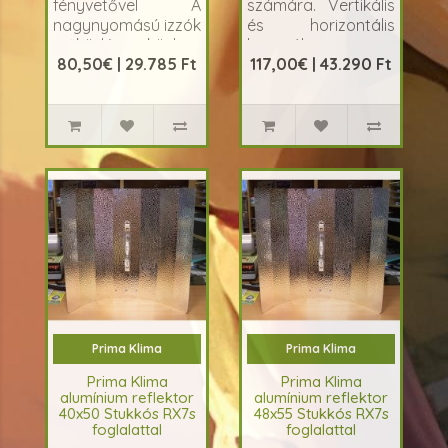
fényvetővel A
számára. Vertikális
nagynyomású izzók
és horizontális
működése közben
használatra is
80,50€ | 29.785 Ft
117,00€ | 43.290 Ft
keletkező hő
alkalmas. A
elvezetésére
nagynyomású
alkalmas csőbura,
kisülőlámpák
ame..
működtetés..
Prima Klima
Prima Klima
Prima Klima
Prima Klima
alumínium reflektor
alumínium reflektor
40x50 Stukkós RX7s
48x55 Stukkós RX7s
foglalattal
foglalattal