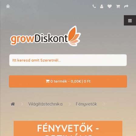
0 termék - 0,00€ | 0 Ft
Világítástechnika
Fényvetők
FÉNYVETŐK -