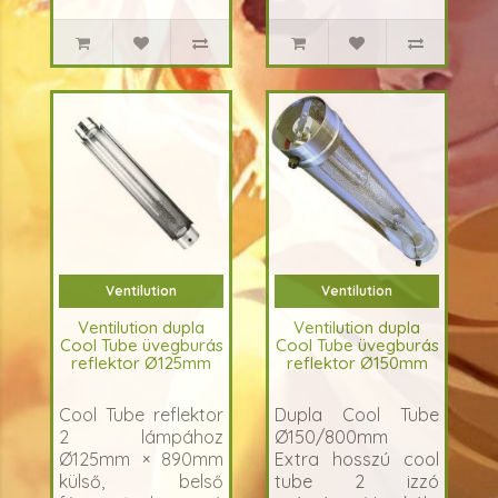
csökkenti. 2..
hőmérsékletét
léghűtéssel, lég..
Ventilution
Ventilution
Ventilution dupla
Ventilution dupla
Cool Tube üvegburás
Cool Tube üvegburás
reflektor Ø125mm
reflektor Ø150mm
Cool Tube reflektor
Dupla Cool Tube
2 lámpához
Ø150/800mm
Ø125mm × 890mm
Extra hosszú cool
külső, belső
tube 2 izzó