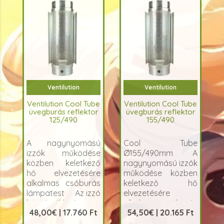
Ventilution
Ventilution
Ventilution Cool Tube
Ventilution Cool Tube
üvegburás reflektor
üvegburás reflektor
125/490
155/490
A nagynyomású
Cool Tube
izzók működése
Ø155/490mm A
közben keletkező
nagynyomású izzók
hő elvezetésére
működése közben
alkalmas csőburás
keletkező hő
lámpatest Az izzó
elvezetésére
hőmérsékletét
alkalmas csőburás
48,00€ | 17.760 Ft
54,50€ | 20.165 Ft
léghűtéssel,
lámpatest, amely
légelvezetéssel
az izzó