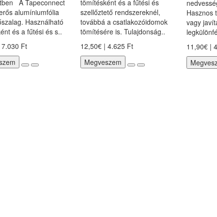
tben A Tapeconnect
tömítésként és a fűtési és
nedvesség
erős alumíniumfólia
szellőztető rendszereknél,
Hasznos t
őszalag. Használható
továbbá a csatlakozóidomok
vagy javí
ént és a fűtési és s..
tömítésére is. Tulajdonság..
legkülönfé
 7.030 Ft
12,50€ | 4.625 Ft
11,90€ | 
szem
Megveszem
Megves