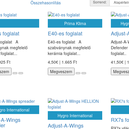
Sorrend:
Összehasonlítás
Prima Klima
Hygr
 foglalat
E40-es foglalat
Adjust-
foglalat A
E40-es foglalat A
Adjust-A-
ynak megfelelő
szabványnak megfelelő
Defender 
foglalat...
kerámia foglalat...
foglalat..
925 Ft
4,50€ | 1.665 Ft
41,50€ | 
szem
Megveszem
Megves
ro International
Hygro International
-A-Wings
RX7s fo
er
Adjust-A-Wings
RX7s vilá