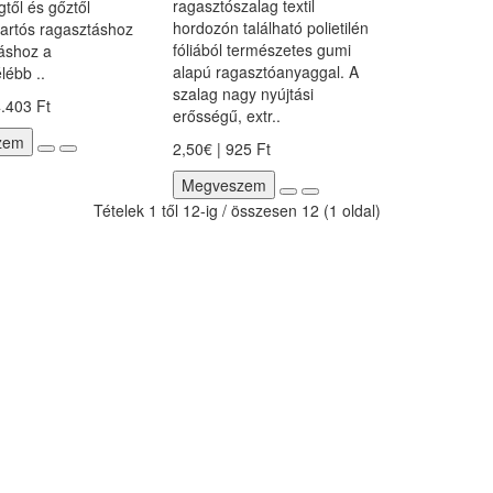
ragasztószalag textil
től és gőztől
hordozón található polietilén
artós ragasztáshoz
fóliából természetes gumi
táshoz a
alapú ragasztóanyaggal. A
lébb ..
szalag nagy nyújtási
4.403 Ft
erősségű, extr..
zem
2,50€ | 925 Ft
Megveszem
Tételek 1 től 12-ig / összesen 12 (1 oldal)