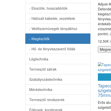
Adjust-
- Elosztók, hosszabbítók
Defender
kiegészí
- Hálózati kábelek, vezetékek
fényvis
érdeké
- Védőszemüvegek lámpákhoz
vízszint
pontot, ú
- Kiegészítők
12,50€ |
- Hő- és fényvisszaverő fóliák
Megve
Légtechnika
Termesztő sátrak
Szabályozástechnika
Tapeco
Méréstechnika
sziget
75mm
Termesztő rendszerek
Erős alu
szigete
Edények, konténerek