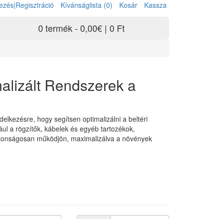
ezés|Regisztráció
Kívánságlista (0)
Kosár
Kassza
0 termék - 0,00€ | 0 Ft
malizált Rendszerek a
ndelkezésre, hogy segítsen optimalizálni a beltéri
ául a rögzítők, kábelek és egyéb tartozékok,
biztonságosan működjön, maximalizálva a növények