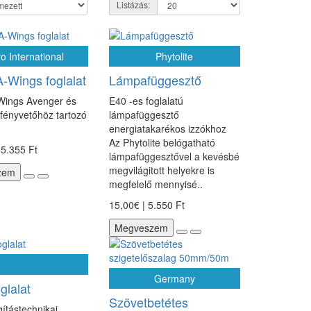
Listázás:
o International
Phytolite
A-Wings foglalat
Lámpafüggesztő
Wings Avenger és
E40 -es foglalatú
fényvetőhöz tartozó
lámpafüggesztő
energiatakarékos izzókhoz
Az Phytolite belógatható
15.355 Ft
lámpafüggesztővel a kevésbé
megvilágitott helyekre is
zem
megfelelő mennyisé..
15,00€ | 5.550 Ft
Megveszem
Germany
glalat
Szövetbetétes
gítástechnikai