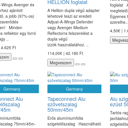
HELLION foglalat
A-Wings Avenger és
foglalat
hez ajánlott
A Hellion dupla végű adapter
megfelelő
tő, a jobb (97%-os)
lehetové teszi az eredeti
Egyenes t
szaverődés
Adjust-A-Wings Defender
szerelhe..
ben! Minden
vagy Avenger Medium
4,50€ | 1
es reflektor egy forró
Reflectorra felszerelést a
gy ..
dupla végű
Megves
izzók használatához. ..
 4.625 Ft
114,00€ | 42.180 Ft
szem
Megveszem
Germany
Germany
nnect Alu
Tapeconnect Alu
Alu szi
előszalag
szövetszalag
ezüst 
/45m
50mm/45m
Tartós ra
míniumfólia
Erős alumíniumfólia
javításhoz
lőszalag 75mm/45m-
szigetelőszalag Használható
szigetelő