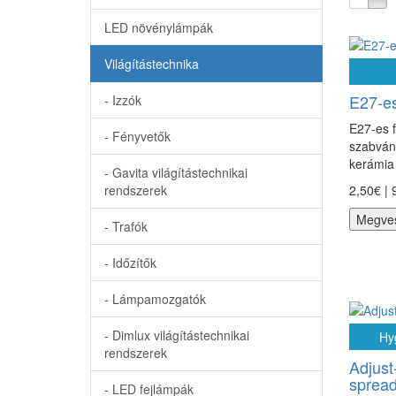
LED növénylámpák
Világítástechnika
E27-es
- Izzók
E27-es 
- Fényvetők
szabván
kerámia 
- Gavita világítástechnikai
rendszerek
2,50€ | 
Megve
- Trafók
- Időzítők
- Lámpamozgatók
- Dimlux világítástechnikai
Hyg
rendszerek
Adjust
spread
- LED fejlámpák