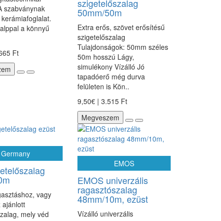
szigetelőszalag
 A szabványnak
50mm/50m
 kerámiafoglalat.
Extra erős, szövet erősítésű
alppal a könnyű
szigetelőszalag
Tulajdonságok: 50mm széles
.665 Ft
50m hosszú Lágy,
simulékony Vízálló Jó
zem
tapadóerő még durva
felületen is Kön..
9,50€ | 3.515 Ft
Megveszem
Germany
EMOS
getelőszalag
50m
EMOS univerzális
ragasztószalag
gasztáshoz, vagy
48mm/10m, ezüst
 ajánlott
Vízálló univerzális
szalag, mely véd