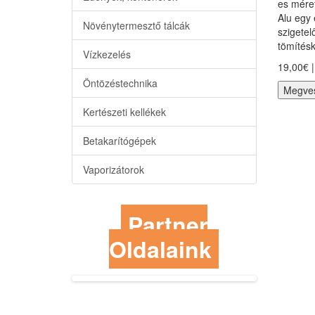
es mére
Alu egy 
Növénytermesztő tálcák
szigetel
tömítésk
Vízkezelés
19,00€ |
Öntözéstechnika
Megve
Kertészeti kellékek
Betakarítógépek
Vaporizátorok
Partner
Oldalaink