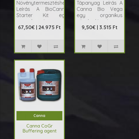
Növénytermesztéshez
Tápanyag Leírás A
Leírás A BioCanna
Canna Bio Vega
Starter Kit egy
egy organikus
organikus tápa..
növekedési tápany..
67,50€ | 24.975 Ft
9,50€ | 3.515 Ft
Canna
Canna CoGr
Buffering agent