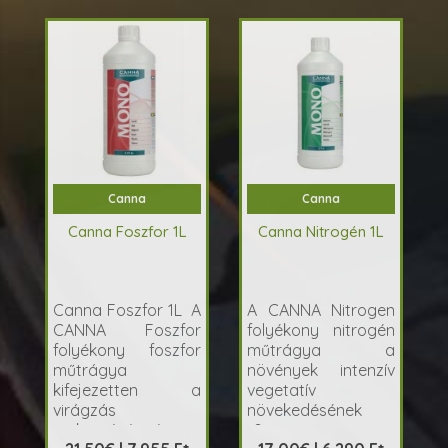
Canna
Canna
Canna Foszfor 1L
Canna Nitrogén 1L
Canna Foszfor 1L A
A CANNA Nitrogen
CANNA Foszfor
folyékony nitrogén
folyékony foszfor
műtrágya a
műtrágya
növények intenzív
kifejezetten a
vegetatív
virágzás
növekedésének
serkentésére és a ..
t&aac..