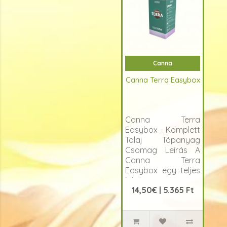
Canna
Canna Terra Easybox
Canna Terra
Easybox - Komplett
Talaj Tápanyag
Csomag Leírás A
Canna Terra
Easybox egy teljes
körű
14,50€ | 5.365 Ft
tápanyagcsomag,
amely k..