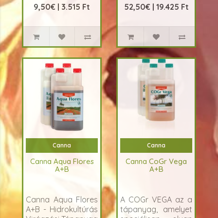
9,50€ | 3.515 Ft
52,50€ | 19.425 Ft
kifeje..
Canna
Canna
Canna Aqua Flores
Canna CoGr Vega
A+B
A+B
Canna Aqua Flores
A COGr VEGA az a
A+B - Hidrokultúrás
tápanyag, amelyet