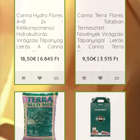
Canna Hydro Flores
Canna Terra Flores
A+B 2x -
- Talajban
Kétkomponensű
Termesztett
Hidrokultúrás
Növények Virágzási
Virágzási Tápanyag
Tápanyaga! Leírás
Leírás A Canna
A Canna Terra
Hydro Fl..
Flores egy spe..
18,50€ | 6.845 Ft
9,50€ | 3.515 Ft