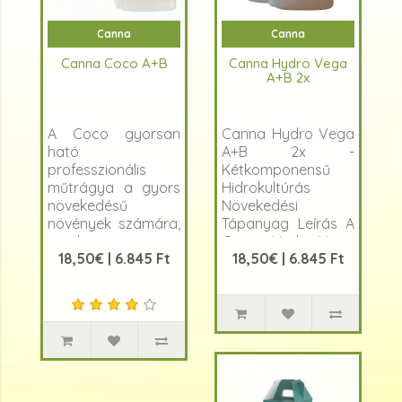
Canna
Canna
Canna Coco A+B
Canna Hydro Vega
A+B 2x
A Coco gyorsan
Canna Hydro Vega
ható
A+B 2x -
professzionális
Kétkomponensű
műtrágya a gyors
Hidrokultúrás
növekedésű
Növekedési
növények számára,
Tápanyag Leírás A
amely az
Canna Hydro Vega
18,50€ | 6.845 Ft
18,50€ | 6.845 Ft
optim&aacu..
..