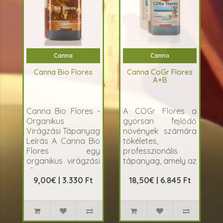
Canna
Canna
Canna Bio Flores
Canna CoGr Flores
A+B
Canna Bio Flores -
A COGr Flores a
Organikus
gyorsan fejlődő
Virágzási Tápanyag
növények számára
Leírás A Canna Bio
tökéletes,
Flores egy
professzionális
organikus virágzási
tápanyag, amely az
t&aacut..
optimá..
9,00€ | 3.330 Ft
18,50€ | 6.845 Ft