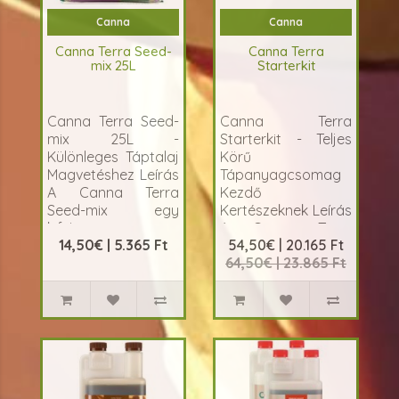
Canna
Canna
Canna Terra Seed-
Canna Terra
mix 25L
Starterkit
Canna Terra Seed-
Canna Terra
mix 25L -
Starterkit - Teljes
Különleges Táptalaj
Körű
Magvetéshez Leírás
Tápanyagcsomag
A Canna Terra
Kezdő
Seed-mix egy
Kertészeknek Leírás
kifejezetten
A Canna Terra
14,50€ | 5.365 Ft
54,50€ | 20.165 Ft
magvet&eac..
Starterkit egy
64,50€ | 23.865 Ft
átfog&o..