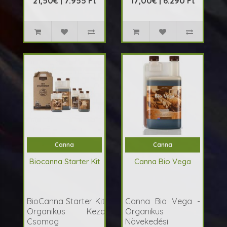
21,50€ | 7.955 Ft
17,00€ | 6.290 Ft
Canna
Canna
Biocanna Starter Kit
Canna Bio Vega
BioCanna Starter Kit -
Canna Bio Vega -
Organikus Kezdő
Organikus
Csomag
Növekedési