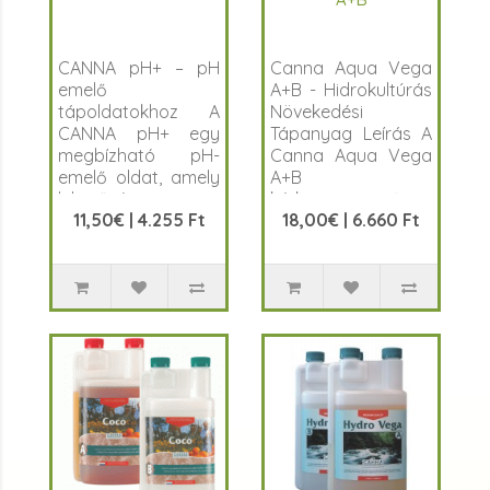
CANNA pH+ – pH
Canna Aqua Vega
emelő
A+B - Hidrokultúrás
tápoldatokhoz A
Növekedési
CANNA pH+ egy
Tápanyag Leírás A
megbízható pH-
Canna Aqua Vega
emelő oldat, amely
A+B
lehetővé teszi a
kétkomponensű t..
11,50€ | 4.255 Ft
18,00€ | 6.660 Ft
tápol..