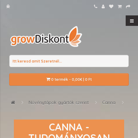
0 termék - 0,00€ | 0 Ft
Növénytápok gyártók szerint
Canna
CANNA -
TUDOMÁNYOSAN