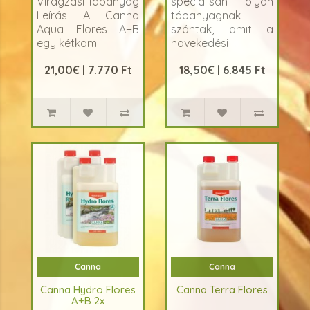
Virágzási Tápanyag
speciálisan olyan
Leírás A Canna
tápanyagnak
Aqua Flores A+B
szántak, amit a
egy kétkom..
növekedési
periódus
21,00€ | 7.770 Ft
18,50€ | 6.845 Ft
folyam&aacut..
Canna
Canna
Canna Hydro Flores
Canna Terra Flores
A+B 2x