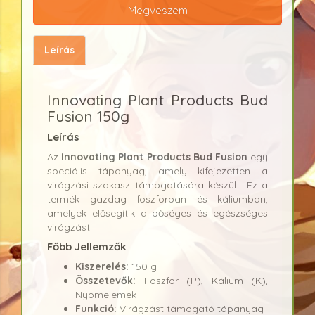
Megveszem
Leírás
Innovating Plant Products Bud
Fusion 150g
Leírás
Az
Innovating Plant Products Bud Fusion
egy
speciális tápanyag, amely kifejezetten a
virágzási szakasz támogatására készült. Ez a
termék gazdag foszforban és káliumban,
amelyek elősegítik a bőséges és egészséges
virágzást.
Főbb Jellemzők
Kiszerelés:
150 g
Összetevők:
Foszfor (P), Kálium (K),
Nyomelemek
Funkció:
Virágzást támogató tápanyag