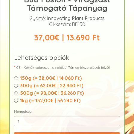
Támogató Tápanyag
Gyártó:
Innovating Plant Products
Cikkszám: BF150
37,00€ | 13.690 Ft
Lehetséges opciók
03.- Kérjük válasszon az alábbi Tömeg kiszerelések közül :
150g (
= 38,00€ | 14.060 Ft
)
300g (
= 62,00€ | 22.940 Ft
)
500g (
= 98,00€ | 36.260 Ft
)
1kg (
= 152,00€ | 56.240 Ft
)
Mennyiség