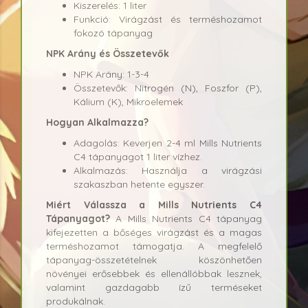
Kiszerelés: 1 liter
Funkció: Virágzást és terméshozamot
fokozó tápanyag
NPK Arány és Összetevők
NPK Arány: 1-3-4
Összetevők: Nitrogén (N), Foszfor (P),
Kálium (K), Mikroelemek
Hogyan Alkalmazza?
Adagolás: Keverjen 2-4 ml Mills Nutrients
C4 tápanyagot 1 liter vízhez.
Alkalmazás: Használja a virágzási
szakaszban hetente egyszer.
Miért Válassza a Mills Nutrients C4
Tápanyagot?
A Mills Nutrients C4 tápanyag
kifejezetten a bőséges virágzást és a magas
terméshozamot támogatja. A megfelelő
tápanyag-összetételnek köszönhetően
növényei erősebbek és ellenállóbbak lesznek,
valamint gazdagabb ízű terméseket
produkálnak.