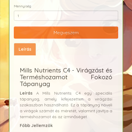
Mennyiség
Megveszem
Leírás
Mills Nutrients C4 - Virágzást és
Terméshozamot Fokozó
Tápanyag
Leírás
A Mills Nutrients C4 egy speciális
tápanyag, amely kifejezetten a virágzási
szakaszban használható. Ez a tápanyag növeli
a virágok számát és méretét, valamint javítja a
terméshozamot és az ízminőséget.
Főbb Jellemzők