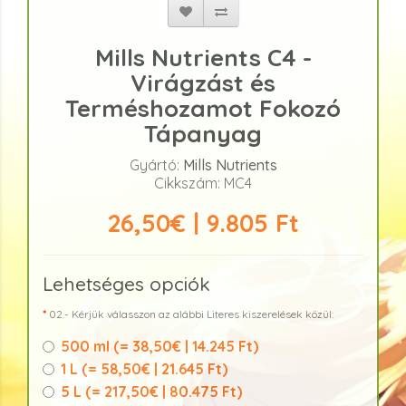
Mills Nutrients C4 -
Virágzást és
Terméshozamot Fokozó
Tápanyag
Gyártó:
Mills Nutrients
Cikkszám: MC4
26,50€ | 9.805 Ft
Lehetséges opciók
02.- Kérjük válasszon az alábbi Literes kiszerelések közül:
500 ml (
= 38,50€ | 14.245 Ft
)
1 L (
= 58,50€ | 21.645 Ft
)
5 L (
= 217,50€ | 80.475 Ft
)