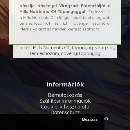
Növelje Növényei Virágzási Potenciálját a
Mills Nutrients C4 Tápanyaggal!
Fedezze fel
a Mills Nutrients C4 előnyeit, és érje el a legjobb
terméshozamot és ízt növényei számára.
Ideális választás minden kertész számára!
Címkék:
Mills Nutrients C4
,
tápanyag
,
virágzás
,
terméshozam
,
növényi tápanyag
Információk
Bemutatkozás
Szállítási Információk
Cookie-k használata
Datenschutz
Allgemeinen Geschäftsbedingungen
Bezárás
Vevőszolgálat