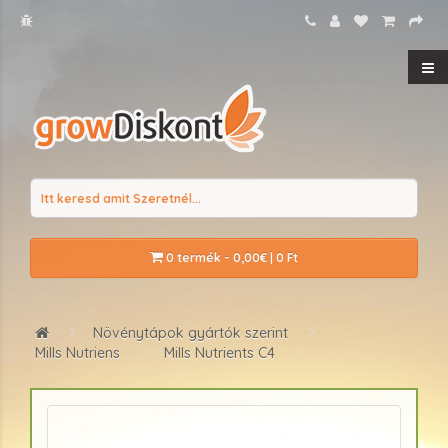
0 termék - 0,00€ | 0 Ft
Növénytápok gyártók szerint
Mills Nutriens
Mills Nutrients C4