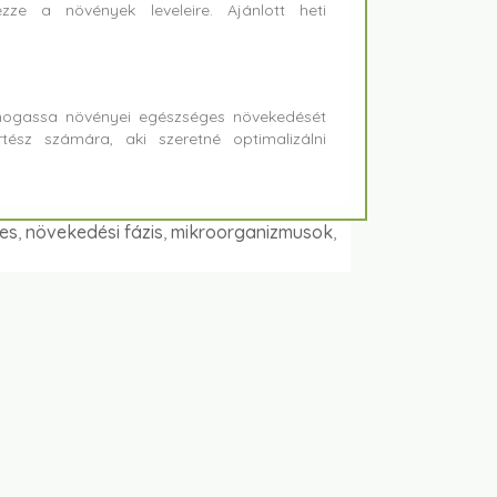
e a növények leveleire. Ajánlott heti
ámogassa növényei egészséges növekedését
tész számára, aki szeretné optimalizálni
es
,
növekedési fázis
,
mikroorganizmusok
,