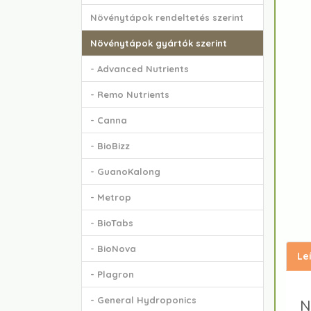
Növénytápok rendeltetés szerint
Növénytápok gyártók szerint
- Advanced Nutrients
- Remo Nutrients
- Canna
- BioBizz
- GuanoKalong
- Metrop
- BioTabs
- BioNova
Le
- Plagron
- General Hydroponics
N