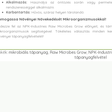
Alkalmazás:
Használja az öntözés során vagy permetezz
rendszerességgel alkalmazni.
Karbantartás:
Hűvös, száraz helyen tárolandó.
ámogassa Növényei Növekedését Mikroorganizmusokkal!
dezze fel az NPK-Industries Raw Microbes Grow előnyeit, és t
kroorganizmusok segítségével. Tökéletes választás minden ker
vényei tápanyagfelvételét!
mkék:
mikrobiális tápanyag
,
Raw Microbes Grow
,
NPK-Industri
tápanyagfelvétel