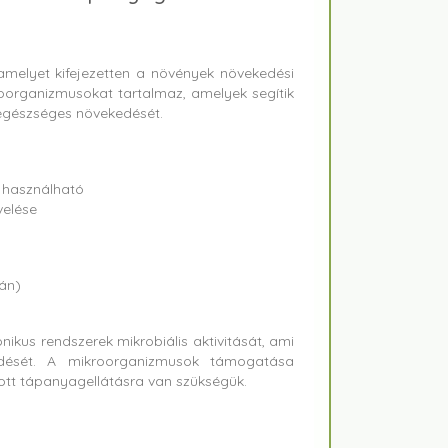
amelyet kifejezetten a növények növekedési
roorganizmusokat tartalmaz, amelyek segítik
 egészséges növekedését.
 használható
elése
án)
ikus rendszerek mikrobiális aktivitását, ami
edését. A mikroorganizmusok támogatása
ott tápanyagellátásra van szükségük.