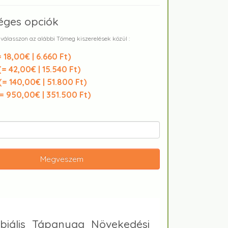
éges opciók
 válasszon az alábbi Tömeg kiszerelések közül :
= 18,00€ | 6.660 Ft
)
(
= 42,00€ | 15.540 Ft
)
(
= 140,00€ | 51.800 Ft
)
= 950,00€ | 351.500 Ft
)
Megveszem
biális Tápanyag Növekedési