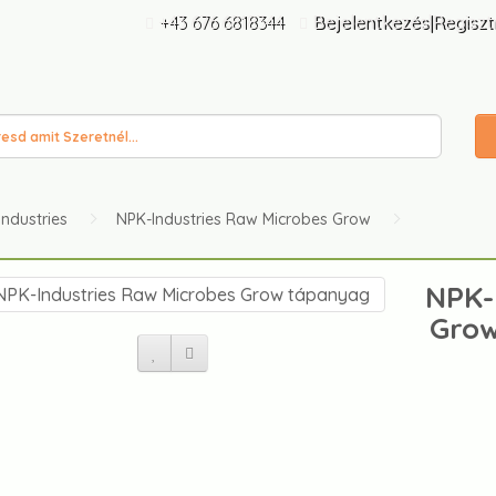
+43 676 6818344
Bejelentkezés|Regiszt
ndustries
NPK-Industries Raw Microbes Grow
NPK-
Grow