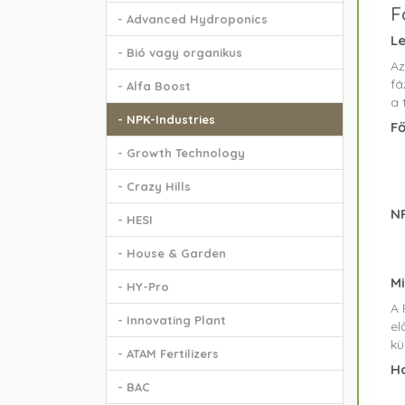
F
- Advanced Hydroponics
Le
- Bió vagy organikus
A
fá
- Alfa Boost
a 
- NPK-Industries
Fő
- Growth Technology
- Crazy Hills
NP
- HESI
- House & Garden
M
- HY-Pro
A 
- Innovating Plant
el
kü
- ATAM Fertilizers
Ha
- BAC