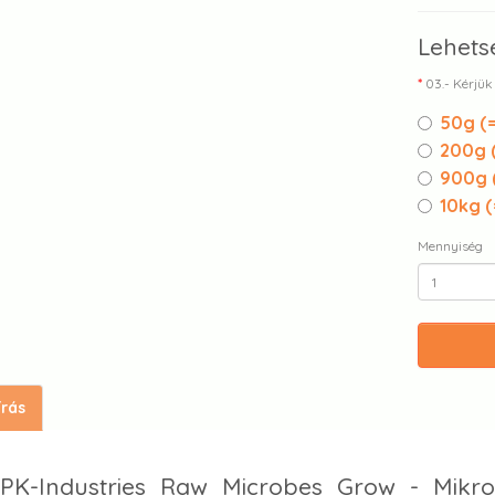
Lehets
03.- Kérjük
50g (
200g 
900g 
10kg (
Mennyiség
írás
PK-Industries Raw Microbes Grow - Mikro