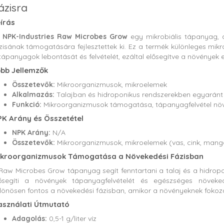
ázisra
írás
z
NPK-Industries Raw Microbes Grow
egy mikrobiális tápanyag, 
zisának támogatására fejlesztettek ki. Ez a termék különleges mik
tápanyagok lebontását és felvételét, ezáltal elősegítve a növények
bb Jellemzők
Összetevők:
Mikroorganizmusok, mikroelemek
Alkalmazás:
Talajban és hidroponikus rendszerekben egyaránt
Funkció:
Mikroorganizmusok támogatása, tápanyagfelvétel növ
K Arány és Összetétel
NPK Arány:
N/A
Összetevők:
Mikroorganizmusok, mikroelemek (vas, cink, mang
ikroorganizmusok Támogatása a Növekedési Fázisban
Raw Microbes Grow tápanyag segít fenntartani a talaj és a hidropon
ősegíti a növények tápanyagfelvételét és egészséges növek
lönösen fontos a növekedési fázisban, amikor a növényeknek fokoz
sználati Útmutató
Adagolás:
0,5-1 g/liter víz