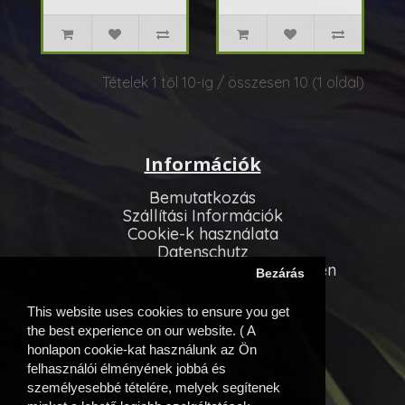
Tételek 1 től 10-ig / összesen 10 (1 oldal)
Információk
Bemutatkozás
Szállítási Információk
Cookie-k használata
Datenschutz
Allgemeinen Geschäftsbedingungen
Bezárás
Vevőszolgálat
This website uses cookies to ensure you get
Kapcsolatfelvétel
the best experience on our website. ( A
Oldaltérkép
honlapon cookie-kat használunk az Ön
felhasználói élményének jobbá és
Egyéb információk
személyesebbé tételére, melyek segítenek