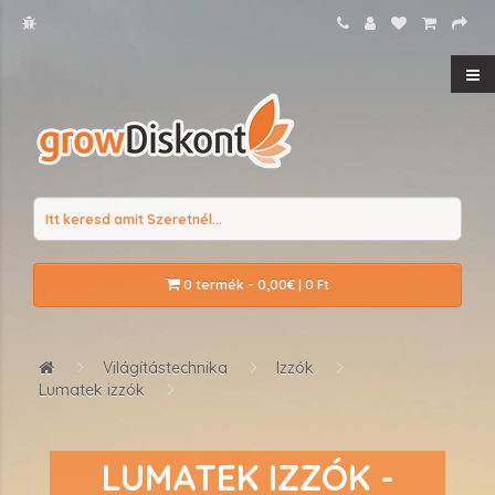
0 termék - 0,00€ | 0 Ft
Világítástechnika
Izzók
Lumatek izzók
LUMATEK IZZÓK -