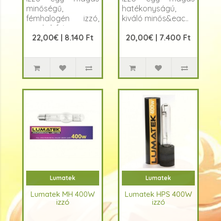
minőségű,
hatékonyságú,
fémhalogén izzó,
kiváló minős&eac..
amely kifeje..
22,00€ | 8.140 Ft
20,00€ | 7.400 Ft
Lumatek
Lumatek
Lumatek MH 400W
Lumatek HPS 400W
izzó
izzó