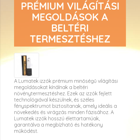
PRÉMIUM VILÁGÍTÁSI
MEGOLDÁSOK A
BELTÉRI
TERMESZTÉSHEZ
A Lumatek izzók prémium minőségű világítási
megoldásokat kínálnak a beltéri
növénytermesztéshez. Ezek az izzók fejlett
technológiával készülnek, és széles
fényspektrumot biztosítanak, amely ideális a
növekedés és virágzás minden fázisához. A
Lumatek izzók hosszú élettartamúak,
garantálva a megbízható és hatékony
működést.