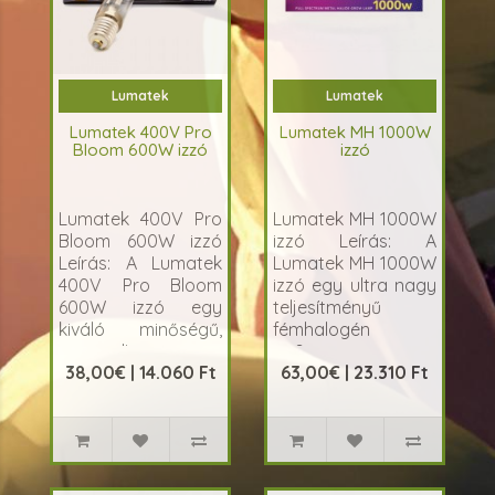
Lumatek
Lumatek
Lumatek 400V Pro
Lumatek MH 1000W
Bloom 600W izzó
izzó
Lumatek 400V Pro
Lumatek MH 1000W
Bloom 600W izzó
izzó Leírás: A
Leírás: A Lumatek
Lumatek MH 1000W
400V Pro Bloom
izzó egy ultra nagy
600W izzó egy
teljesítményű
kiváló minőségű,
fémhalogén
nagy teljes..
izz&oac..
38,00€ | 14.060 Ft
63,00€ | 23.310 Ft