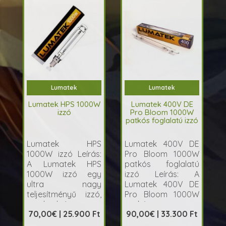
Lumatek
Lumatek
Lumatek HPS 1000W
Lumatek 400V DE
izzó
Pro Bloom 1000W
patkós foglalatú izzó
Lumatek HPS
Lumatek 400V DE
1000W izzó Leírás:
Pro Bloom 1000W
A Lumatek HPS
patkós foglalatú
1000W izzó egy
izzó Leírás: A
ultra nagy
Lumatek 400V DE
teljesítményű izzó,
Pro Bloom 1000W
amely ideá..
patkós
70,00€ | 25.900 Ft
90,00€ | 33.300 Ft
foglalat&uac..