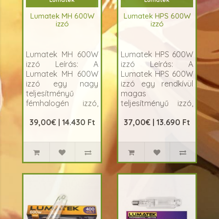
Lumatek MH 600W
Lumatek HPS 600W
izzó
izzó
Lumatek MH 600W
Lumatek HPS 600W
izzó Leírás: A
izzó Leírás: A
Lumatek MH 600W
Lumatek HPS 600W
izzó egy nagy
izzó egy rendkívül
teljesítményű
magas
fémhalogén izzó,
teljesítményű izzó,
am..
am..
39,00€ | 14.430 Ft
37,00€ | 13.690 Ft