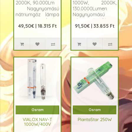
2000K, 90.000Lm
1000W, 2000K,
Nagynyomású
130.0000Lumen
nátriumgőz lámpa
Nagynyomású
extra lumen
nátriumgőz lámpa
49,50€ | 18.315 Ft
91,50€ | 33.855 Ft
kibocsátás a
extra lumen
Virágzáshoz
kibocsátás a
Rendkívül nagy
virágzáshoz.
fényhasznosítás..
Rendkívül n..
Osram
Osram
VIALOX NAV-T
PlantaStar 250W
1000W/400V