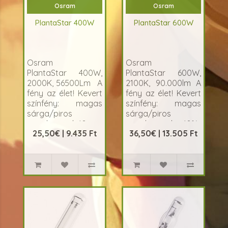
Osram
Osram
PlantaStar 400W
PlantaStar 600W
Osram
Osram
PlantaStar 400W,
PlantaStar 600W,
2000K, 56500Lm A
2100K, 90.000lm A
fény az élet! Kevert
fény az élet! Kevert
színfény: magas
színfény: magas
sárga/piros
sárga/piros
tartalommal, 40..
tartalommal, 40%-
25,50€ | 9.435 Ft
36,50€ | 13.505 Ft
kal meg..