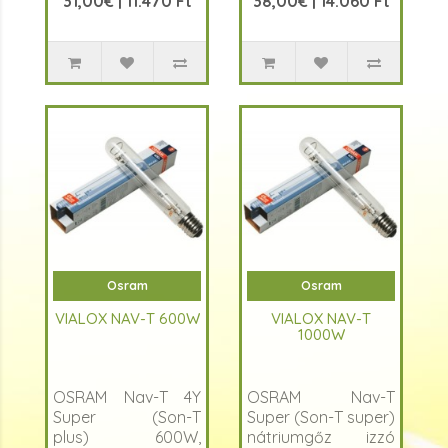
31,00€ | 11.470 Ft
38,00€ | 14.060 Ft
kibocsátás a
kibocsátás a
virágzáshoz
Virágzáshoz
Rendkívül nagy
Rendkívül nagy
fényhasznosítás, ..
fényhasznosítás:
20...
Osram
Osram
VIALOX NAV-T 600W
VIALOX NAV-T
1000W
OSRAM Nav-T 4Y
OSRAM Nav-T
Super (Son-T
Super (Son-T super)
plus) 600W,
nátriumgőz izzó