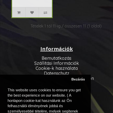
a növekedéshez és
virágzáshoz. ..
Tételek 1 től 11-ig / összesen 11 (1 oldal)
Információk
Bemutatkozás
Szállítási Információk
Cookie-k használata
Datenschutz
Allgemeinen Geschäftsbedingungen
Bezárás
Vevőszolgálat
This website uses cookies to ensure you get
Kapcsolatfelvétel
the best experience on our website. ( A
Oldaltérkép
honlapon cookie-kat használunk az Ön
felhasználói élményének jobbá és
Egyéb információk
személyesebbé tételére, melyek segítenek