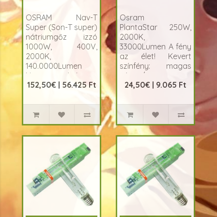
OSRAM Nav-T
Osram
Super (Son-T super)
PlantaStar 250W,
nátriumgőz izzó
2000K,
1000W, 400V,
33000Lumen A fény
2000K,
az élet! Kevert
140.0000Lumen
színfény: magas
Nagynyomású
sárga/piros
152,50€ | 56.425 Ft
24,50€ | 9.065 Ft
nátriumgőz lámpa
tartalommal, 40%..
extra lumen
kibocsátás a
virágzáshoz.
Rendk..