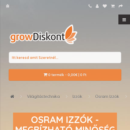
0 termék - 0,00€ | 0 Ft
Világítástechnika
Izzók
Osram Izzók
OSRAM IZZÓK -
MEGBÍZHATÓ MINŐSÉG