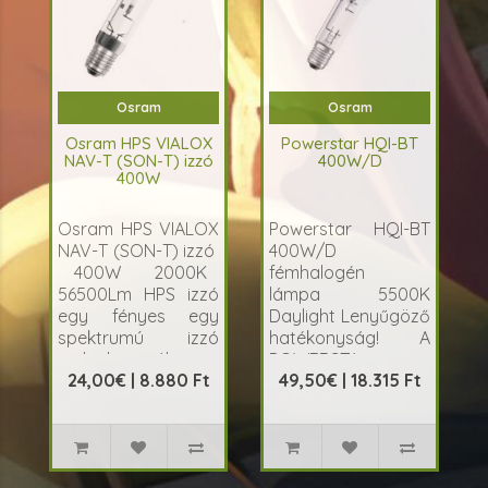
Osram
Osram
Osram HPS VIALOX
Powerstar HQI-BT
NAV-T (SON-T) izzó
400W/D
400W
Osram HPS VIALOX
Powerstar HQI-BT
NAV-T (SON-T) izzó
400W/D
400W 2000K
fémhalogén
56500Lm HPS izzó
lámpa 5500K
egy fényes egy
Daylight Lenyűgöző
spektrumú izzó
hatékonyság! A
mely használata a
POWERSTA..
24,00€ | 8.880 Ft
49,50€ | 18.315 Ft
virágzási
szakaszban
ajánlott. Nagy t..