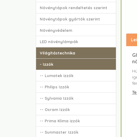
Növénytápok rendeltetés szerint
Növénytápok gyártók szerint
Növényvédelem
Le
LED növénylámpák
Világítástechnika
G
n
- Izzók
Hú
-- Lumatek izzók
ig
fé
-- Philips Izzók
Te
-- Sylvania Izzók
-- Osram Izzók
-- Prima Klima izzók
-- Sunmaster Izzók