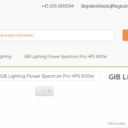
+43 676 6818344
Bejelentkezés|Regiszt
ighting
GIB Lighting Flower Spectrum Pro HPS 600W
GIB L
Mennyiség