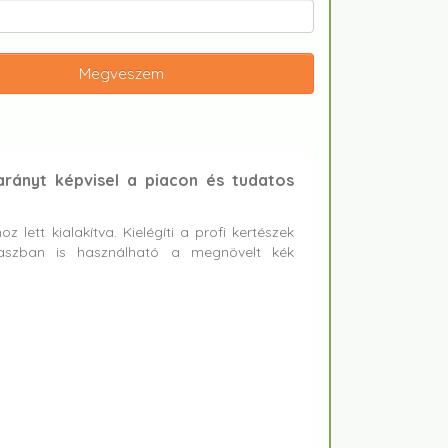
Megveszem
arányt képvisel a piacon és tudatos
z lett kialakítva. Kielégíti a profi kertészek
akaszban is használható a megnövelt kék