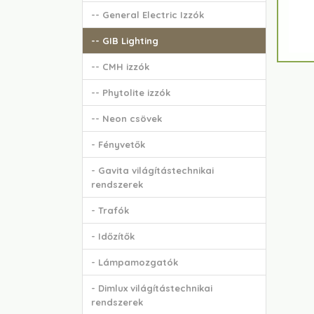
-- General Electric Izzók
-- GIB Lighting
-- CMH izzók
-- Phytolite izzók
-- Neon csövek
- Fényvetők
- Gavita világítástechnikai
rendszerek
- Trafók
- Időzítők
- Lámpamozgatók
- Dimlux világítástechnikai
rendszerek